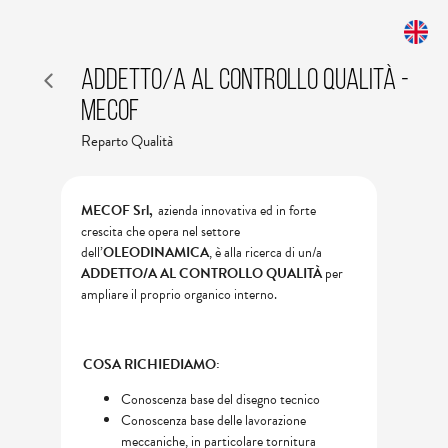
ADDETTO/A AL CONTROLLO QUALITÀ -
MECOF
Reparto Qualità
MECOF Srl,
azienda innovativa ed in forte
crescita che opera nel settore
dell’
OLEODINAMICA
, è alla ricerca di un/a
ADDETTO/A AL CONTROLLO QUALITÀ
per
ampliare il proprio organico interno.
COSA RICHIEDIAMO:
Conoscenza base del disegno tecnico
Conoscenza base delle lavorazione
meccaniche, in particolare tornitura